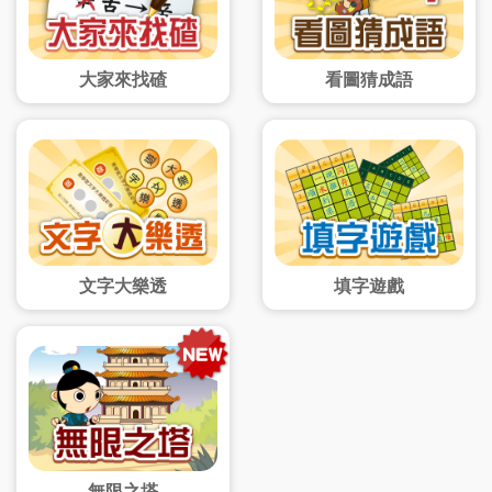
大家來找碴
看圖猜成語
文字大樂透
填字遊戲
無限之塔