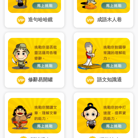
造句哈哈鏡
成語木人巷
修辭易開罐
語文知識通