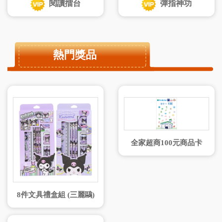
閱讀擂台
彈指神功
熱門獎品
全家超商100元商品卡
8件文具禮盒組 (三麗鷗)