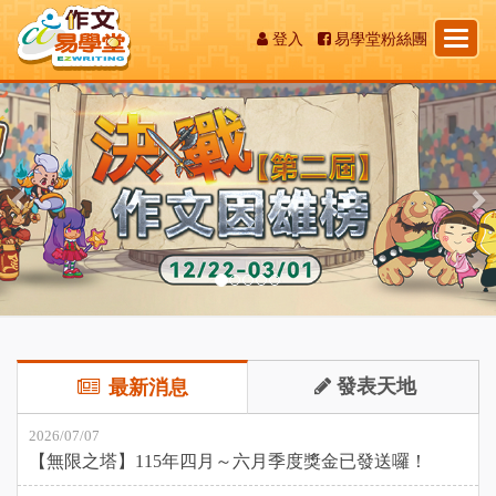
Toggl
登入
易學堂粉絲團
naviga
Previous
發表天地
最新消息
2026/07/07
【無限之塔】115年四月～六月季度獎金已發送囉！