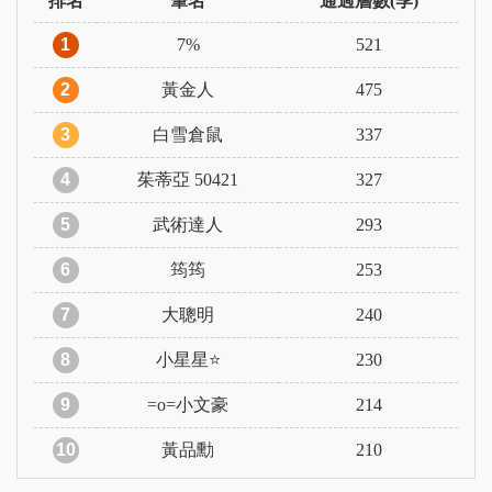
排名
筆名
通過層數(季)
1
7%
521
2
黃金人
475
3
白雪倉鼠
337
4
茱蒂亞 50421
327
5
武術達人
293
6
筠筠
253
7
大聰明
240
8
小星星⭐️
230
9
=o=小文豪
214
10
黃品勳
210