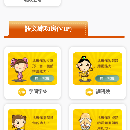
語文練功房(VIP)
字問字答
詞語燒