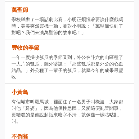
萬聖節
學校舉辦了ㄧ場話劇比賽，小明正煩惱著要演什麼戲碼
時，美美突然靈機一動，並對小明說：「萬聖節快到了
對吧？我們來演萬聖節的故事吧！」
豐收的季節
一年一度採收瓠瓜的季節又到，外公在斗六的山區種了
一大片的瓠瓜，聽外婆說：「那些瓠瓜都是外公的心血
結晶。」外公種了一輩子的瓠瓜，就屬今年的成果最豐
收
小黃鳥
有個城市叫羅馬城，裡面住了一名男子叫機波，大家都
叫他「雞婆」，因為他個性急躁，又愛隨便亂管閒事，
更糟糕的是他說起話來咬字不清，就像雞一樣咕咕亂
叫。
不倒翁