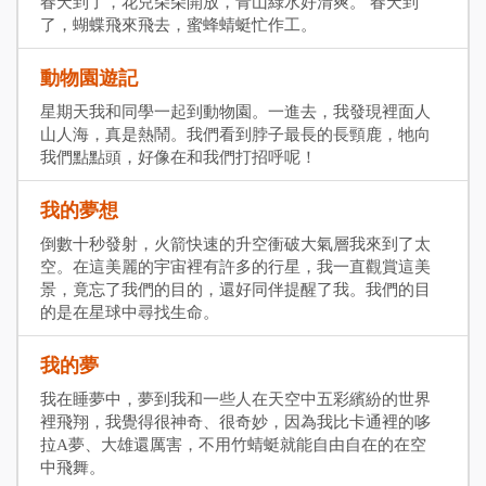
春天到了，花兒朵朵開放，青山綠水好清爽。 春天到
了，蝴蝶飛來飛去，蜜蜂蜻蜓忙作工。
動物園遊記
星期天我和同學一起到動物園。一進去，我發現裡面人
山人海，真是熱鬧。我們看到脖子最長的長頸鹿，牠向
我們點點頭，好像在和我們打招呼呢！
我的夢想
倒數十秒發射，火箭快速的升空衝破大氣層我來到了太
空。在這美麗的宇宙裡有許多的行星，我一直觀賞這美
景，竟忘了我們的目的，還好同伴提醒了我。我們的目
的是在星球中尋找生命。
我的夢
我在睡夢中，夢到我和一些人在天空中五彩繽紛的世界
裡飛翔，我覺得很神奇、很奇妙，因為我比卡通裡的哆
拉A夢、大雄還厲害，不用竹蜻蜓就能自由自在的在空
中飛舞。