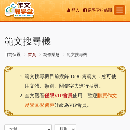
Toggl
登入
易學堂粉絲團
naviga
範文搜尋機
目前位置
首頁
寫作樂趣
範文搜尋機
範文搜尋機目前搜錄 1696 篇範文，您可使
用文體、類別、關鍵字去進行搜尋。
全文觀看
僅限VIP會員
使用，歡迎
購買作文
易學堂學習包
升級為VIP會員。