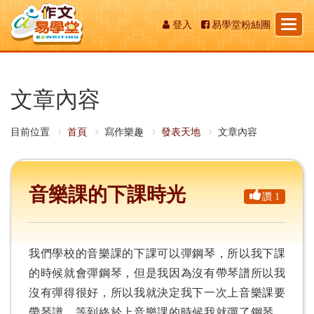
Toggl
登入
易學堂粉絲團
naviga
文章內容
目前位置
首頁
寫作樂趣
發表天地
文章內容
音樂課的下課時光
讚 1
我們學校的音樂課的下課可以彈鋼琴，所以我下課
的時候就會彈鋼琴，但是我因為沒有帶琴譜所以我
沒有彈得很好，所以我就決定我下一次上音樂課要
帶琴譜，等到終於上音樂課的時候我就彈了鋼琴，