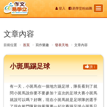
Toggl
登入
易學堂粉絲團
naviga
文章內容
目前位置
首頁
寫作樂趣
發表天地
文章內容
小斑馬踢足球
讚 1
有一天，小斑馬在一個地方踢足球，隊長看到了就
問小斑馬說你要不要參加？這次的足球大賽小斑馬
就說可以嗎？好啊，現在小斑馬就是足球隊的選手
了現在射門隊和旋風隊要一起比賽踢足球小斑馬只