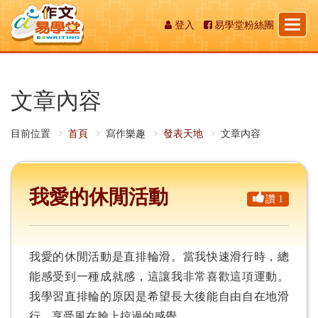
Toggl
登入
易學堂粉絲團
naviga
文章內容
目前位置
首頁
寫作樂趣
發表天地
文章內容
我愛的休閒活動
讚 1
我愛的休閒活動是直排輪滑。當我快速滑行時，總
能感受到一種成就感，這讓我非常喜歡這項運動。
我學習直排輪的原因是希望長大後能自由自在地滑
行，享受風在臉上掠過的感覺。