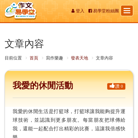
Toggl
登入
易學堂粉絲團
naviga
文章內容
目前位置
首頁
寫作樂趣
發表天地
文章內容
我愛的休閒活動
讚 0
我愛的休閒生活是打籃球，打籃球讓我能夠提升運
球技術，並認識到更多朋友。每當朋友把球傳給
我，還能一起配合打出精彩的比賽，這讓我倍感快
樂。