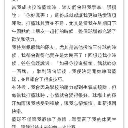
當我成功投進籃筐時，隊友們會跟我擊掌，讚揚
說：「你好厲害！」這份成就感讓我更加熱愛這項
運動。打籃球其實並不難，尤其是當我在星期日下
午四點約上朋友一起打的時候，整個球場都充滿了
歡笑和活力。
我特別佩服我的隊友，尤其是當他投進三分球的時
候，我都會覺得他實在是太厲害了！回想起我小時
候，爸爸曾經說過：「如果你投進籃筐，我就給你
一百塊。」聽到這句話後，我便決定開始練習籃
球，並且學會了很多技巧。
有時候，我會因為學校的壓力感到生氣或煩躁，但
每當我打籃球時，心情就會變得很好。球場上的揮
汗如雨讓我感受到釋放，讓我忘卻煩惱，重新找回
快樂。
籃球不僅讓我鍛鍊了身體，還豐富了我的休閒生
活，讓我期待未來的每一次比賽！